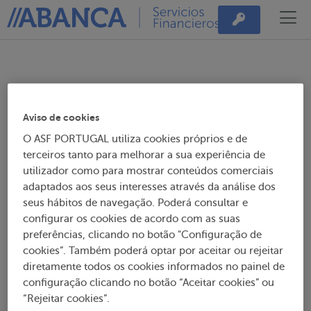
Mediador do
Aviso de cookies
crédito
O ASF PORTUGAL utiliza cookies próprios e de
terceiros tanto para melhorar a sua experiência de
utilizador como para mostrar conteúdos comerciais
adaptados aos seus interesses através da análise dos
O Mediador do Crédito desenvolve uma
seus hábitos de navegação. Poderá consultar e
atividade de mediação entre clientes bancários
configurar os cookies de acordo com as suas
e instituições de crédito e presta
preferências, clicando no botão "Configuração de
cookies”. Também poderá optar por aceitar ou rejeitar
esclarecimentos e informações em matéria de
diretamente todos os cookies informados no painel de
crédito.
configuração clicando no botão “Aceitar cookies” ou
“Rejeitar cookies”.
A mediação pretende fomentar a comunicação